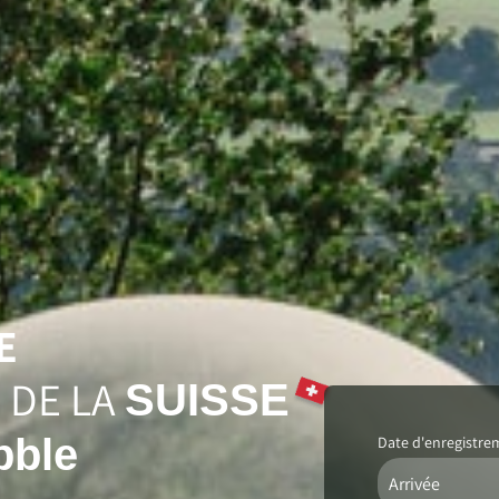
E
 DE LA
SUISSE
bble
Date d'enregistre