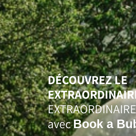
DÉCOUVREZ LE
EXTRAORDINAIR
EXTRAORDINAIRE
avec
Book a Bu